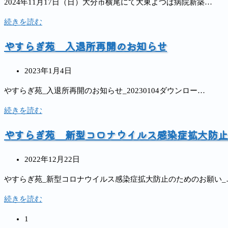
2024年11月17日（日）大分市横尾にて大東よつば病院新築…
み
ー
公
院
む
PR
の
ス
開
新
病
大
続きを読む
動
木
（2025
日:
築
院
東
画
内
年
やすらぎ苑 入退所再開のお知らせ
移
へ
よ
の
覧
11
転
つ
お
会
月
ニ
投
ば
2023年1月4日
し
の
号）
ュ
稿
病
ら
ご
やすらぎ苑_入退所再開のお知らせ_20230104ダウンロー…
ー
公
院
せ
案
ス
開
新
や
続きを読む
内
（2025
日:
築
す
年
やすらぎ苑 新型コロナウイルス感染症拡大防止
工
ら
10
事
ぎ
月
の
投
苑
2022年12月22日
号）
地
稿
入
やすらぎ苑_新型コロナウイルス感染症拡大防止のためのお願い_
鎮
公
退
祭
開
所
や
続きを読む
を
日:
再
す
執
1
開
ら