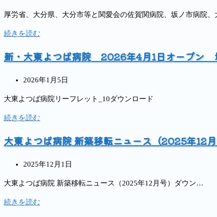
健
稿
病
厚労省、大分県、大分市等と関愛会の佐賀関病院、坂ノ市病院、
施
公
院・
設
開
介
【介
続きを読む
よ
日:
護
護
つ
新・大東よつば病院 2026年4月1日オープン
老
情
ば
人
報
の
保
投
基
2026年1月5日
丘
健
稿
盤】
（旧
大東よつば病院リーフレット_10ダウンロード
施
公
先
や
設
開
行
新・
続きを読む
す
よ
日:
実
大
ら
つ
大東よつば病院 新築移転ニュース（2025年12
証
東
ぎ
ば
事
よ
苑）・
の
例
投
つ
2025年12月1日
大
丘
紹
稿
ば
東
（旧
大東よつば病院 新築移転ニュース（2025年12月号）ダウン…
介
公
病
リ
や
イ
開
院
ハ
大
続きを読む
す
ン
日:
2026
ビ
東
ら