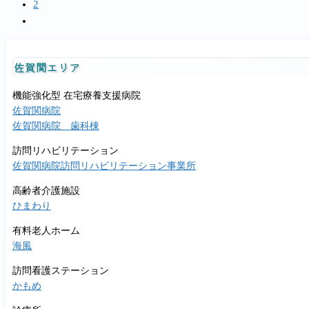
り
2
の
ぎ
行
次
お
苑
い
の
知
新
ま
ペ
ら
型
佐賀関エリア
し
ー
せ
コ
た
ジ
ロ
機能強化型 在宅療養支援病院
へ
ナ
佐賀関病院
ウ
佐賀関病院 歯科棟
イ
訪問リハビリテーション
ル
佐賀関病院訪問リハビリテーション事業所
ス
高齢者介護施設
感
ひまわり
染
症
有料老人ホーム
拡
海風
大
訪問看護ステーション
防
かもめ
止
の