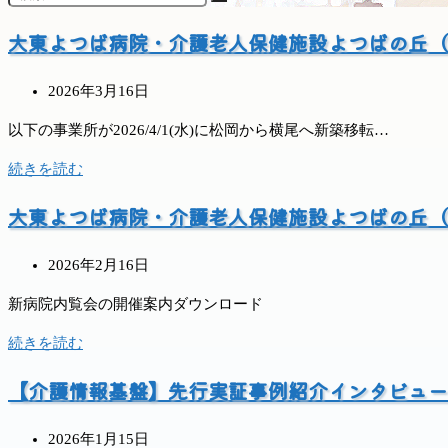
大東よつば病院・介護老人保健施設よつばの丘（
投
2026年3月16日
稿
以下の事業所が2026/4/1(水)に松岡から横尾へ新築移転…
公
開
大
続きを読む
日:
東
大東よつば病院・介護老人保健施設よつばの丘（
よ
つ
投
ば
2026年2月16日
稿
病
新病院内覧会の開催案内ダウンロード
公
院・
開
介
大
続きを読む
日:
護
東
【介護情報基盤】先行実証事例紹介インタビュー
老
よ
人
つ
保
投
ば
2026年1月15日