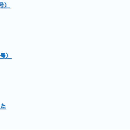
号）
月号）
た