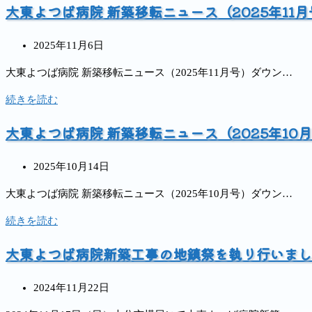
タ
大東よつば病院 新築移転ニュース（2025年11月
年
リ
よ
ぎ
ビ
4
テ
つ
苑）・
ュ
月
投
ー
ば
2025年11月6日
大
ー
1
稿
シ
病
東
の
大東よつば病院 新築移転ニュース（2025年11月号）ダウン…
日
公
ョ
院
リ
お
オ
開
ン
新
ハ
大
続きを読む
知
ー
日:
セ
築
ビ
東
ら
プ
大東よつば病院 新築移転ニュース（2025年10
ン
移
リ
よ
せ
ン
タ
転
テ
つ
地
ー
ニ
投
ー
ば
2025年10月14日
域
も
ュ
稿
シ
病
と
大東よつば病院 新築移転ニュース（2025年10月号）ダウン…
み
ー
公
ョ
院
と
の
ス
開
ン
新
大
続きを読む
も
木
（2025
日:
セ
築
東
に、
の
年
大東よつば病院新築工事の地鎮祭を執り行いまし
ン
移
よ
未
新
12
タ
転
つ
来
築
月
ー
ニ
投
ば
2024年11月22日
を
移
号）
も
ュ
稿
病
育
転