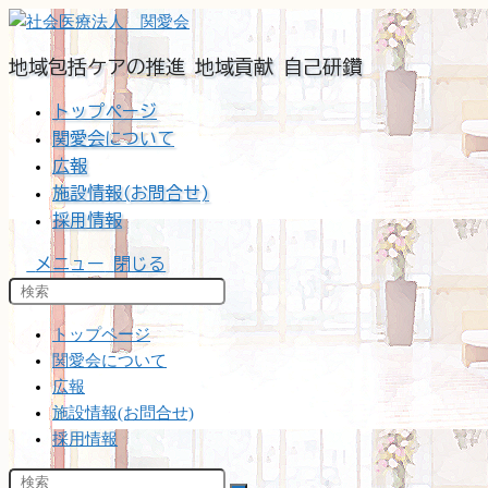
コ
ン
地域包括ケアの推進 地域貢献 自己研鑽
テ
ン
トップページ
ツ
関愛会について
へ
広報
ス
施設情報(お問合せ)
キ
採用情報
ッ
プ
メニュー
閉じる
トップページ
関愛会について
広報
施設情報(お問合せ)
採用情報