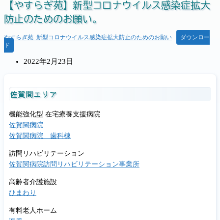
【やすらぎ苑】新型コロナウイルス感染症拡大
防止のためのお願い。
やすらぎ苑_新型コロナウイルス感染症拡大防止のためのお願い
ダウンロー
ド
投
2022年2月23日
稿
公
佐賀関エリア
開
日:
機能強化型 在宅療養支援病院
佐賀関病院
佐賀関病院 歯科棟
訪問リハビリテーション
佐賀関病院訪問リハビリテーション事業所
高齢者介護施設
ひまわり
有料老人ホーム