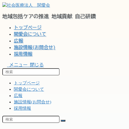
コ
ン
地域包括ケアの推進 地域貢献 自己研鑽
テ
ン
トップページ
ツ
関愛会について
へ
広報
ス
施設情報(お問合せ)
キ
ッ
採用情報
プ
メニュー
閉じる
トップページ
関愛会について
広報
施設情報(お問合せ)
採用情報