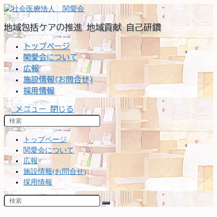
コ
ン
地域包括ケアの推進 地域貢献 自己研鑽
テ
ン
トップページ
ツ
関愛会について
へ
広報
ス
施設情報(お問合せ)
キ
ッ
採用情報
プ
メニュー
閉じる
トップページ
関愛会について
広報
施設情報(お問合せ)
採用情報