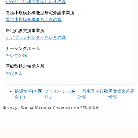
かかりつけ訪問看護ちいきの森
看護小規模多機能型居宅介護事業所
看護小規模多機能ちいきの森
居宅介護支援事業所
ケアプランセンターちいきの森
ナーシングホーム
ちいきの森
医療型特定短期入所
おひさま
施設情報(お問
プライバシーポ
一般事業主行動
男女賃金差異
合せ)
リシー
計画
情報
© 2025 - Social Medical Corporation SEKIAIKAI.