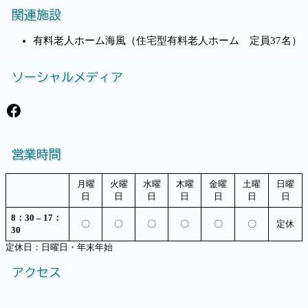
関連施設
有料老人ホーム海風（住宅型有料老人ホーム 定員37名）
ソーシャルメディア
Facebook
営業時間
月曜
火曜
水曜
木曜
金曜
土曜
日曜
日
日
日
日
日
日
日
8：30 – 17：
〇
〇
〇
〇
〇
〇
定休
30
定休日：日曜日・年末年始
アクセス