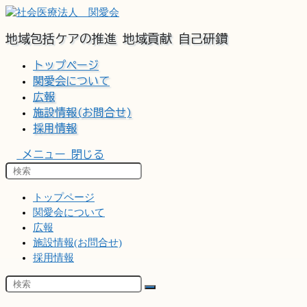
コ
ン
地域包括ケアの推進 地域貢献 自己研鑽
テ
ン
トップページ
ツ
関愛会について
へ
広報
ス
施設情報(お問合せ)
キ
ッ
採用情報
プ
メニュー
閉じる
トップページ
関愛会について
広報
施設情報(お問合せ)
採用情報