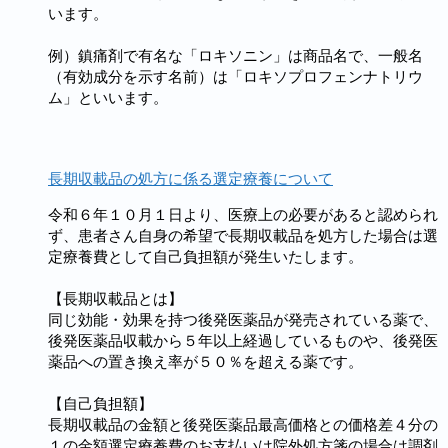
います。
例）鎮痛剤で有名な「ロキソニン」は商品名で、一般名
（有効成分を示す名前）は「ロキソプロフェンナトリウ
ム」といいます。
長期収載品の処方に係る選定療養について
令和６年１０月１日より、医療上の必要があると認められ
ず、患者さん自身の希望で長期収載品を処方した場合は選
定療養費として自己負担額が発生いたします。
【長期収載品とは】
同じ効能・効果を持つ後発医薬品が発売されている薬で、
後発医薬品収載から５年以上経過しているものや、後発医
薬品への置き換え率が５０％を超える薬です。
【自己負担額】
長期収載品の金額と後発医薬品最高価格との価格差４分の
１の金額選定療養費のお支払いは院外処方箋の場合は調剤