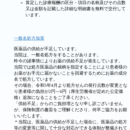
算定した診療報酬の区分・項目の名称及びその点数
又は金額を記載した詳細な明細書を無料で交付して
います。
一般名処方加算
医薬品の供給が不足しています。
当院は、一般名処方をすることがあります。
昨今の諸事情によりお薬の供給不足が発生しています。
当院では処方医薬品の銘柄を指定することにより患者様の
お薬がお手元に届かないことを回避するためにお薬の成分
名で処方しています。
その場合、令和5年4月より処方せんの発行点数が変更とな
り患者様の負担が2円～6円（厚生労働省が定めた公定価
格）追加になることをご了承ください。
「供給不足」からのご負担増となり申し訳ございません
が、保険制度の趣旨をご理解くださり、何卒ご協力をお願
いいたします。
＊当院は、医薬品の供給が不足した場合に、医薬品の処方
等の変更等に関して十分な対応ができる体制が整備されて