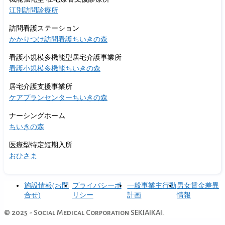
江別訪問診療所
訪問看護ステーション
かかりつけ訪問看護ちいきの森
看護小規模多機能型居宅介護事業所
看護小規模多機能ちいきの森
居宅介護支援事業所
ケアプランセンターちいきの森
ナーシングホーム
ちいきの森
医療型特定短期入所
おひさま
施設情報(お問
プライバシーポ
一般事業主行動
男女賃金差異
合せ)
リシー
計画
情報
© 2025 - Social Medical Corporation SEKIAIKAI.