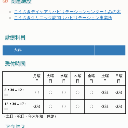
関連施設
こうざきデイケアリハビリテーションセンターもみの木
こうざきクリニック訪問リハビリテーション事業所
診療科目
内科
受付時間
月曜
火曜
水曜
木曜
金曜
土曜
日曜
日
日
日
日
日
日
日
8：30 – 12：
〇
〇
〇
〇
〇
休診
休診
00
13：30 – 17：
休診
〇
〇
〇
〇
休診
休診
00
（土日・祝日・年末年始 休診）
アクセス