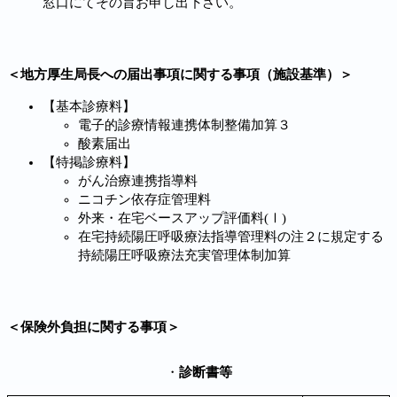
窓口にてその旨お申し出下さい。
＜地方厚生局長への届出事項に関する事項（施設基準）＞
【基本診療料】
電子的診療情報連携体制整備加算３
酸素届出
【特掲診療料】
がん治療連携指導料
ニコチン依存症管理料
外来・在宅ベースアップ評価料(Ⅰ)
在宅持続陽圧呼吸療法指導管理料の注２に規定する
持続陽圧呼吸療法充実管理体制加算
＜
保険外負担に関する事項
＞
・
診断書等