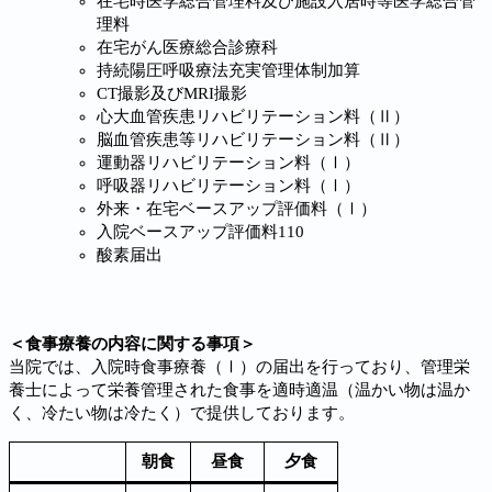
在宅時医学総合管理料及び施設入居時等医学総合管
理料
在宅がん医療総合診療科
持続陽圧呼吸療法充実管理体制加算
CT撮影及びMRI撮影
心大血管疾患リハビリテーション料（Ⅱ）
脳血管疾患等リハビリテーション料（Ⅱ）
運動器リハビリテーション料（Ⅰ）
呼吸器リハビリテーション料（Ⅰ）
外来・在宅ベースアップ評価料（Ⅰ）
入院ベースアップ評価料110
酸素届出
＜
食事療養の内容に関する事項
＞
当院では、入院時食事療養（Ⅰ）の届出を行っており、管理栄
養士によって栄養管理された食事を適時適温（温かい物は温か
く、冷たい物は冷たく）で提供しております。
朝食
昼食
夕食