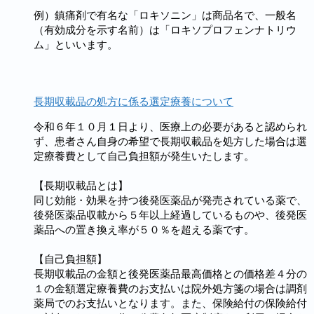
例）鎮痛剤で有名な「ロキソニン」は商品名で、一般名
（有効成分を示す名前）は「ロキソプロフェンナトリウ
ム」といいます。
長期収載品の処方に係る選定療養について
令和６年１０月１日より、医療上の必要があると認められ
ず、患者さん自身の希望で長期収載品を処方した場合は選
定療養費として自己負担額が発生いたします。
【長期収載品とは】
同じ効能・効果を持つ後発医薬品が発売されている薬で、
後発医薬品収載から５年以上経過しているものや、後発医
薬品への置き換え率が５０％を超える薬です。
【自己負担額】
長期収載品の金額と後発医薬品最高価格との価格差４分の
１の金額選定療養費のお支払いは院外処方箋の場合は調剤
薬局でのお支払いとなります。また、保険給付の保険給付