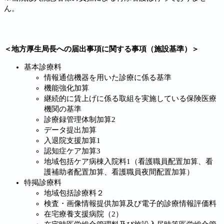
ん。
＜地方厚生局長への届出事項に関する事項（施設基準）＞
基本診療料
情報通信機器を用いた診療に係る基準
機能強化加算
継続的に賃上げに係る取組を実施している保険医療
機関の基準
診療録管理体制加算2
データ提出加算
入退院支援加算1
認知症ケア加算3
地域包括ケア病棟入院料1（看護職員配置加算、看
護補助者配置加算、看護職員夜間配置加算）
特掲診療料
地域包括診療料２
検査・画像情報提供加算及び電子的診療情報評価料
在宅療養支援病院（2）