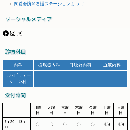
関愛会訪問看護ステーションよつば
ソーシャルメディア
Facebook
Instagram
X
診療科目
内科
循環器内科
呼吸器内科
血液内科
リハビリテー
ション科
受付時間
月曜
火曜
水曜
木曜
金曜
土曜
日曜
日
日
日
日
日
日
日
8：30 – 12：
〇
〇
〇
〇
〇
休診
休診
00