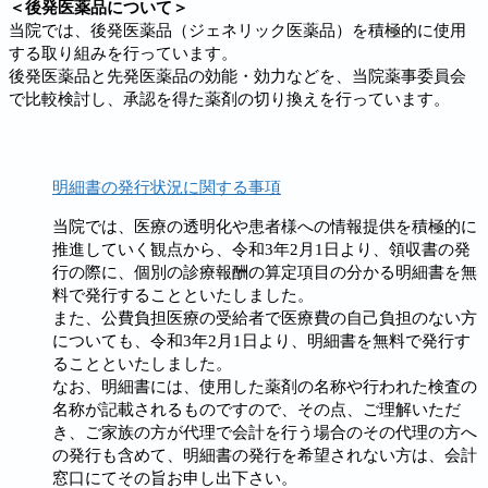
＜
後発医薬品について
＞
当院では、後発医薬品（ジェネリック医薬品）を積極的に使用
する取り組みを行っています。
後発医薬品と先発医薬品の効能・効力などを、当院薬事委員会
で比較検討し、承認を得た薬剤の切り換えを行っています。
明細書の発行状況に関する事項
当院では、医療の透明化や患者様への情報提供を積極的に
推進していく観点から、令和3年2月1日より、領収書の発
行の際に、個別の診療報酬の算定項目の分かる明細書を無
料で発行することといたしました。
また、公費負担医療の受給者で医療費の自己負担のない方
についても、令和3年2月1日より、明細書を無料で発行す
ることといたしました。
なお、明細書には、使用した薬剤の名称や行われた検査の
名称が記載されるものですので、その点、ご理解いただ
き、ご家族の方が代理で会計を行う場合のその代理の方へ
の発行も含めて、明細書の発行を希望されない方は、会計
窓口にてその旨お申し出下さい。