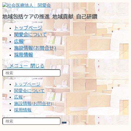
コ
ン
地域包括ケアの推進 地域貢献 自己研鑽
テ
ン
トップページ
ツ
関愛会について
へ
広報
ス
施設情報(お問合せ)
キ
ッ
採用情報
プ
メニュー
閉じる
トップページ
関愛会について
広報
施設情報(お問合せ)
採用情報