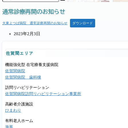
通常診療再開のお知らせ
大東よつば病院 通常診療再開のお知らせ
ダウンロード
投
2023年2月3日
稿
公
佐賀関エリア
開
日:
機能強化型 在宅療養支援病院
佐賀関病院
佐賀関病院 歯科棟
訪問リハビリテーション
佐賀関病院訪問リハビリテーション事業所
高齢者介護施設
ひまわり
有料老人ホーム
海風