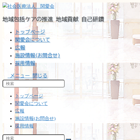
コ
ン
地域包括ケアの推進 地域貢献 自己研鑽
テ
ン
トップページ
ツ
関愛会について
へ
広報
ス
施設情報(お問合せ)
キ
採用情報
ッ
プ
メニュー
閉じる
トップページ
関愛会について
広報
施設情報(お問合せ)
採用情報