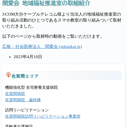
関愛会 地域福祉推進室の取組紹介
J:COM大分ケーブルテレコム様より当法人の地域福祉推進室の
取り組み活動のひとつであるスマホ教室の取り組みついて取材
いただきました。
以下のページから取材時の動画をご覧いただけます。
広報 – 社会医療法人 関愛会 (sekiaikai.jp)
投
2023年4月10日
稿
公
開
佐賀関エリア
日:
機能強化型 在宅療養支援病院
佐賀関病院
佐賀関病院 歯科棟
訪問リハビリテーション
佐賀関病院訪問リハビリテーション事業所
高齢者介護施設