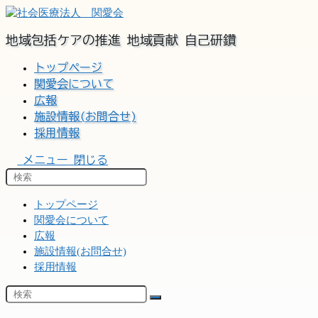
コ
ン
地域包括ケアの推進 地域貢献 自己研鑽
テ
ン
トップページ
ツ
関愛会について
へ
広報
ス
施設情報(お問合せ)
キ
ッ
採用情報
プ
メニュー
閉じる
トップページ
関愛会について
広報
施設情報(お問合せ)
採用情報