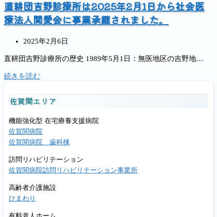
直耕団吉野診療所は2025年2月1日から社会医
療法人関愛会に事業承継されました。
投
2025年2月6日
稿
直耕団吉野診療所の歴史 1989年5月1日：無医地区の吉野地…
公
開
直
続きを読む
日:
耕
団
佐賀関エリア
吉
野
機能強化型 在宅療養支援病院
診
佐賀関病院
療
佐賀関病院 歯科棟
所
は
訪問リハビリテーション
2025
佐賀関病院訪問リハビリテーション事業所
年
2
高齢者介護施設
月
ひまわり
1
有料老人ホーム