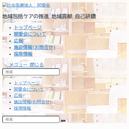
コ
ン
地域包括ケアの推進 地域貢献 自己研鑽
テ
ン
トップページ
ツ
関愛会について
へ
広報
ス
施設情報(お問合せ)
キ
ッ
採用情報
プ
メニュー
閉じる
トップページ
関愛会について
広報
施設情報(お問合せ)
採用情報