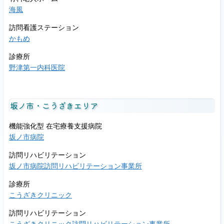
日
海風
か
ら
訪問看護ステーション
社
かもめ
会
医
診療所
療
野津第一内科医院
法
人
関
坂ノ市・こうざきエリア
愛
会
機能強化型 在宅療養支援病院
に
坂ノ市病院
事
業
訪問リハビリテーション
承
坂ノ市病院訪問リハビリテーション事業所
継
さ
診療所
れ
こうざきクリニック
ま
し
訪問リハビリテーション
た。