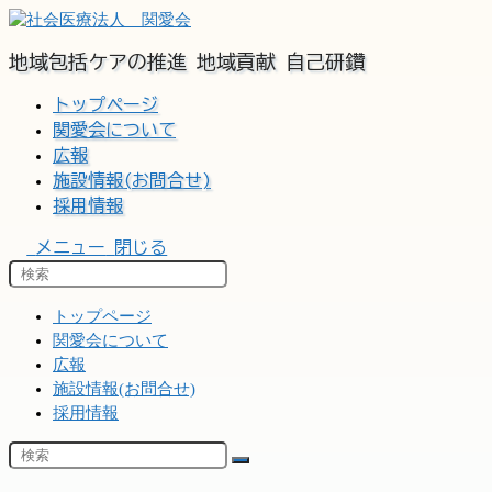
コ
ン
地域包括ケアの推進 地域貢献 自己研鑽
テ
ン
トップページ
ツ
関愛会について
へ
広報
ス
施設情報(お問合せ)
キ
ッ
採用情報
プ
メニュー
閉じる
トップページ
関愛会について
広報
施設情報(お問合せ)
採用情報