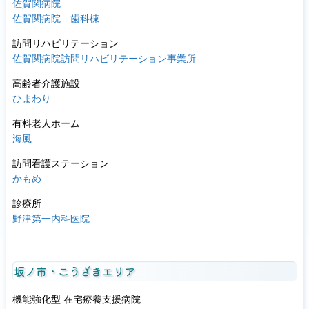
佐賀関病院
型
佐賀関病院 歯科棟
コ
ロ
訪問リハビリテーション
ナ
佐賀関病院訪問リハビリテーション事業所
ウ
イ
高齢者介護施設
ル
ひまわり
ス
有料老人ホーム
感
海風
染
症
訪問看護ステーション
拡
かもめ
大
防
診療所
止
野津第一内科医院
の
た
め
坂ノ市・こうざきエリア
の
お
機能強化型 在宅療養支援病院
願