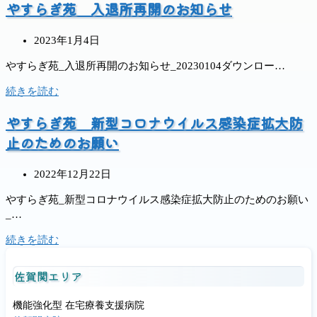
やすらぎ苑 入退所再開のお知らせ
投
2023年1月4日
稿
やすらぎ苑_入退所再開のお知らせ_20230104ダウンロー…
公
開
や
続きを読む
日:
す
やすらぎ苑 新型コロナウイルス感染症拡大防
ら
ぎ
止のためのお願い
苑
入
投
2022年12月22日
退
稿
所
やすらぎ苑_新型コロナウイルス感染症拡大防止のためのお願い
公
再
_…
開
開
日:
の
や
続きを読む
お
す
知
ら
佐賀関エリア
ら
ぎ
せ
苑
機能強化型 在宅療養支援病院
新