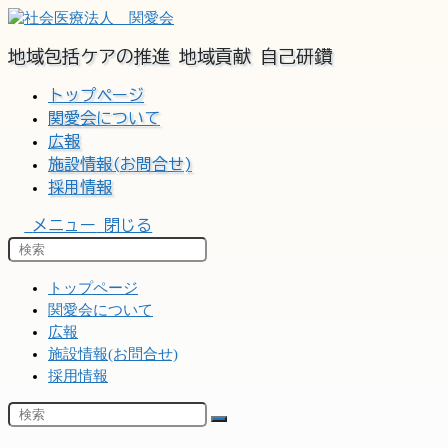
コ
ン
地域包括ケアの推進 地域貢献 自己研鑽
テ
ン
トップページ
ツ
関愛会について
へ
広報
ス
施設情報(お問合せ)
キ
ッ
採用情報
プ
メニュー
閉じる
トップページ
関愛会について
広報
施設情報(お問合せ)
採用情報