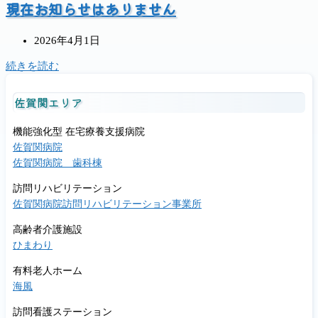
現在お知らせはありません
投
2026年4月1日
稿
現
続きを読む
公
在
開
お
佐賀関エリア
日:
知
ら
機能強化型 在宅療養支援病院
せ
佐賀関病院
は
佐賀関病院 歯科棟
あ
り
訪問リハビリテーション
ま
佐賀関病院訪問リハビリテーション事業所
せ
ん
高齢者介護施設
ひまわり
有料老人ホーム
海風
訪問看護ステーション