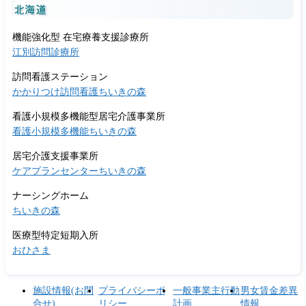
北海道
機能強化型 在宅療養支援診療所
江別訪問診療所
訪問看護ステーション
かかりつけ訪問看護ちいきの森
看護小規模多機能型居宅介護事業所
看護小規模多機能ちいきの森
居宅介護支援事業所
ケアプランセンターちいきの森
ナーシングホーム
ちいきの森
医療型特定短期入所
おひさま
施設情報(お問
プライバシーポ
一般事業主行動
男女賃金差異
合せ)
リシー
計画
情報