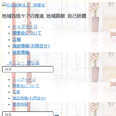
コ
ン
地域包括ケアの推進 地域貢献 自己研鑽
テ
ン
トップページ
ツ
関愛会について
へ
広報
ス
施設情報(お問合せ)
キ
採用情報
ッ
プ
メニュー
閉じる
トップページ
関愛会について
広報
施設情報(お問合せ)
採用情報