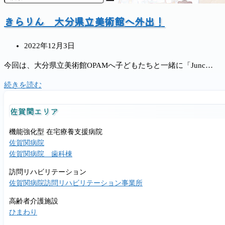
きらりん 大分県立美術館へ外出！
投
2022年12月3日
稿
今回は、大分県立美術館OPAMへ子どもたちと一緒に「Junc…
公
開
き
続きを読む
日:
ら
り
佐賀関エリア
ん
機能強化型 在宅療養支援病院
大
佐賀関病院
分
佐賀関病院 歯科棟
県
立
訪問リハビリテーション
美
佐賀関病院訪問リハビリテーション事業所
術
高齢者介護施設
館
ひまわり
へ