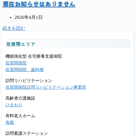
現在お知らせはありません
投
2026年4月1日
稿
現
続きを読む
公
在
開
お
佐賀関エリア
日:
知
ら
機能強化型 在宅療養支援病院
せ
佐賀関病院
は
佐賀関病院 歯科棟
あ
り
訪問リハビリテーション
ま
佐賀関病院訪問リハビリテーション事業所
せ
ん
高齢者介護施設
ひまわり
有料老人ホーム
海風
訪問看護ステーション