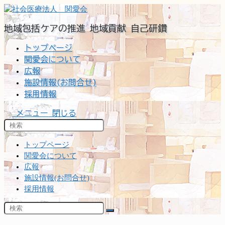
コ
ン
地域包括ケアの推進 地域貢献 自己研鑽
テ
ン
トップページ
ツ
関愛会について
へ
広報
ス
施設情報(お問合せ)
キ
ッ
採用情報
プ
メニュー
閉じる
トップページ
関愛会について
広報
施設情報(お問合せ)
採用情報