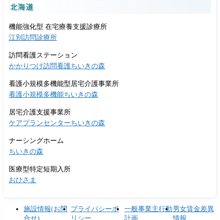
北海道
機能強化型 在宅療養支援診療所
江別訪問診療所
訪問看護ステーション
かかりつけ訪問看護ちいきの森
看護小規模多機能型居宅介護事業所
看護小規模多機能ちいきの森
居宅介護支援事業所
ケアプランセンターちいきの森
ナーシングホーム
ちいきの森
医療型特定短期入所
おひさま
施設情報(お問
プライバシーポ
一般事業主行動
男女賃金差異
合せ)
リシー
計画
情報