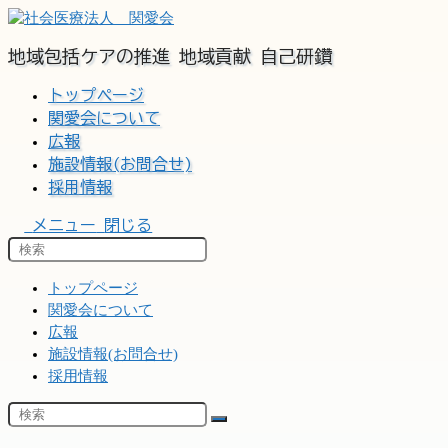
コ
ン
地域包括ケアの推進 地域貢献 自己研鑽
テ
ン
トップページ
ツ
関愛会について
へ
広報
ス
施設情報(お問合せ)
キ
ッ
採用情報
プ
メニュー
閉じる
トップページ
関愛会について
広報
施設情報(お問合せ)
採用情報