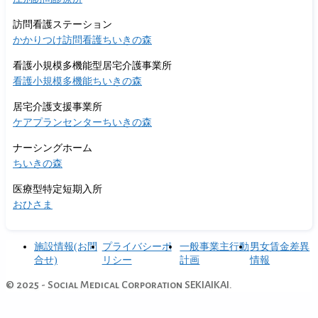
訪問看護ステーション
かかりつけ訪問看護ちいきの森
看護小規模多機能型居宅介護事業所
看護小規模多機能ちいきの森
居宅介護支援事業所
ケアプランセンターちいきの森
ナーシングホーム
ちいきの森
医療型特定短期入所
おひさま
施設情報(お問
プライバシーポ
一般事業主行動
男女賃金差異
合せ)
リシー
計画
情報
© 2025 - Social Medical Corporation SEKIAIKAI.