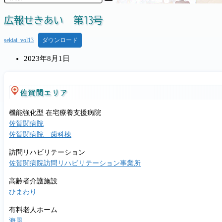
広報せきあい 第13号
sekiai_vol13
ダウンロード
投
2023年8月1日
稿
公
佐賀関エリア
開
日:
機能強化型 在宅療養支援病院
佐賀関病院
佐賀関病院 歯科棟
訪問リハビリテーション
佐賀関病院訪問リハビリテーション事業所
高齢者介護施設
ひまわり
有料老人ホーム
海風