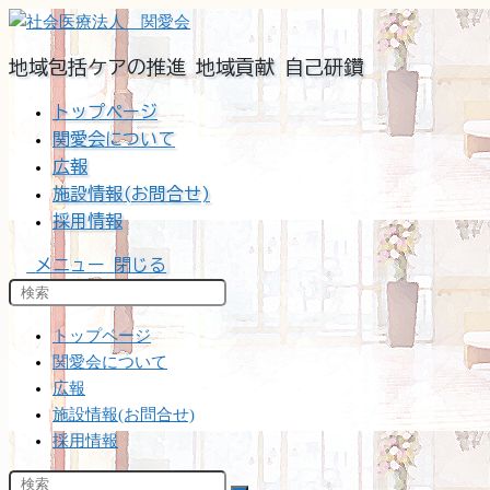
コ
ン
地域包括ケアの推進 地域貢献 自己研鑽
テ
ン
トップページ
ツ
関愛会について
へ
広報
ス
施設情報(お問合せ)
キ
採用情報
ッ
プ
メニュー
閉じる
トップページ
関愛会について
広報
施設情報(お問合せ)
採用情報