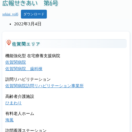
広報せきあい 第6号
sekiai_vol6
ダウンロード
投
2022年3月4日
稿
公
開
佐賀関エリア
日:
機能強化型 在宅療養支援病院
佐賀関病院
佐賀関病院 歯科棟
訪問リハビリテーション
佐賀関病院訪問リハビリテーション事業所
高齢者介護施設
ひまわり
有料老人ホーム
海風
訪問看護ステーション