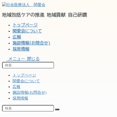
コ
ン
地域包括ケアの推進 地域貢献 自己研鑽
テ
ン
トップページ
ツ
関愛会について
へ
広報
ス
施設情報(お問合せ)
キ
ッ
採用情報
プ
メニュー
閉じる
トップページ
関愛会について
広報
施設情報(お問合せ)
採用情報